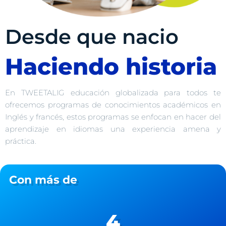
Desde que nacio
Haciendo historia
En TWEETALIG educación globalizada para todos te
ofrecemos programas de conocimientos académicos en
Inglés y francés, estos programas se enfocan en hacer del
aprendizaje en idiomas una experiencia amena y
práctica.
Con más de
4