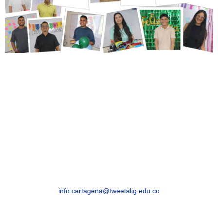
CARTAGENA
Cartagena Avenida Pedro de Heredia, Calle
49A # 31-45, Sector Tesca
Segunda Sede
Cra. 32a #30-22, Esperanza
info.cartagena@tweetalig.edu.co
Celular: 3183482654