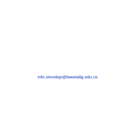
SINCELEJO
Sincelejo, Sucre – Barrio La María – Carrera 21
# 25-59
info.sincelejo@tweetalig.edu.co
Celular: +57 315 8293082