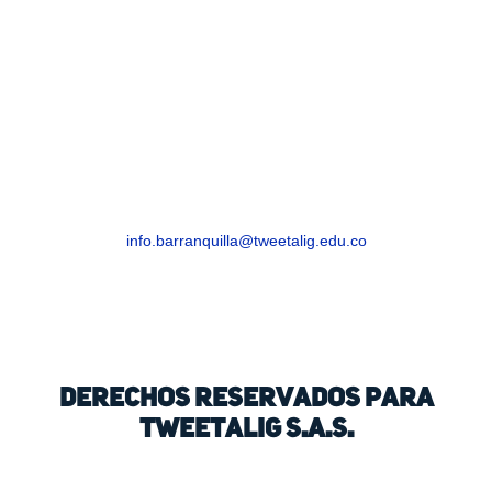
BARRANQUILLA
Barranquilla, Atlántico – Edificio Royal Cra. 54
# 68-94
info.barranquilla@tweetalig.edu.co
Celular: +57 318 8282816
Derechos Reservados para
Tweetalig S.A.S.