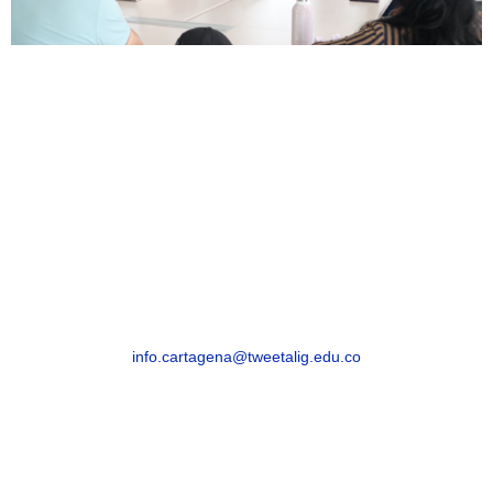
CARTAGENA
Cartagena Avenida Pedro de Heredia, Calle
49A # 31-45, Sector Tesca
Segunda Sede
Cra. 32a #30-22, Esperanza
info.cartagena@tweetalig.edu.co
Celular: 3183482654