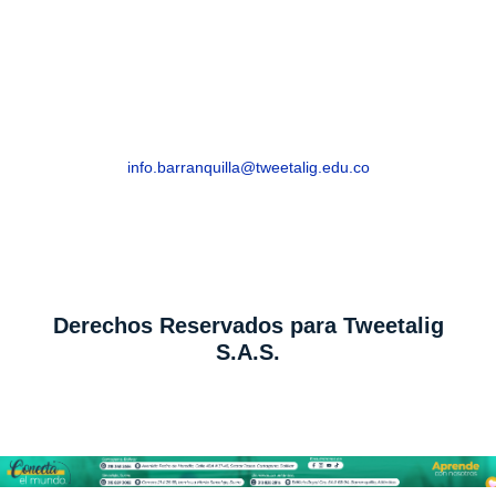
Barranquilla, Atlántico – Edificio Royal Cra. 54
# 68-94
info.barranquilla@tweetalig.edu.co
Celular: +57 318 8282816
Derechos Reservados para Tweetalig
S.A.S.