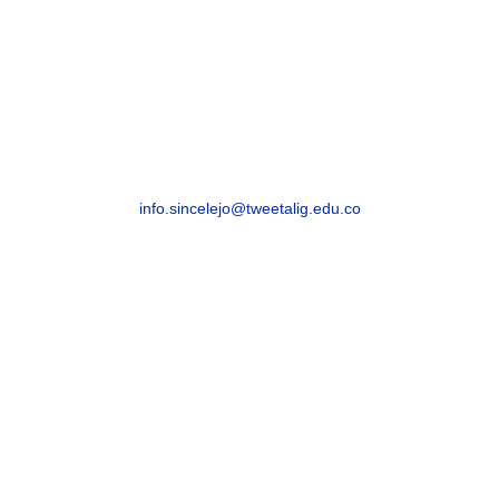
SINCELEJO
Sincelejo, Sucre – Barrio La María – Carrera 21
# 25-59
info.sincelejo@tweetalig.edu.co
Celular: +57 315 8293082
BARRANQUILLA