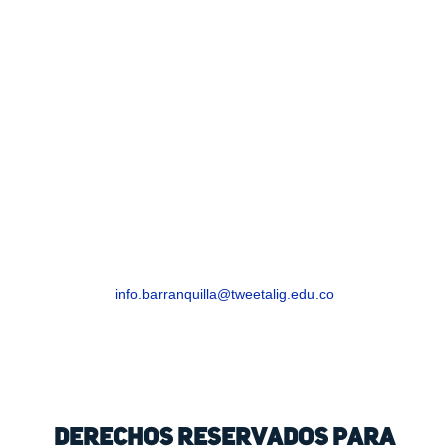
BARRANQUILLA
Barranquilla, Atlántico – Edificio Royal Cra. 54
# 68-94
info.barranquilla@tweetalig.edu.co
Celular: +57 318 8282816
Derechos Reservados para