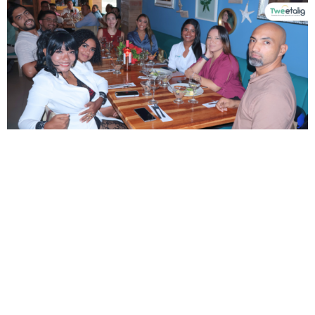
CARTAGENA
Cartagena Avenida Pedro de Heredia, Calle
49A # 31-45, Sector Tesca
Segunda Sede
Cra. 32a #30-22, Esperanza