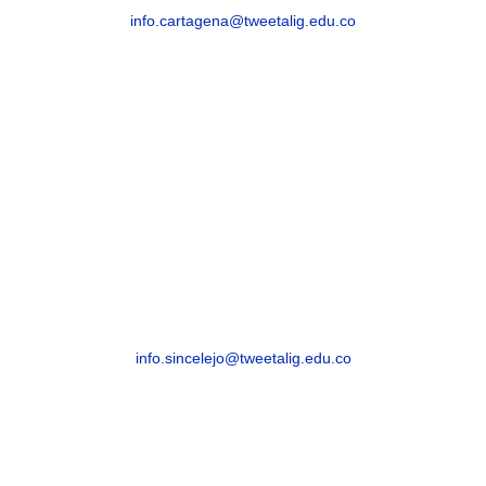
info.cartagena@tweetalig.edu.co
Celular: 3183482654
SINCELEJO
Sincelejo, Sucre – Barrio La María – Carrera 21
# 25-59
info.sincelejo@tweetalig.edu.co
Celular: +57 315 8293082