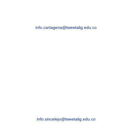
Segunda Sede
Cra. 32a #30-22, Esperanza
info.cartagena@tweetalig.edu.co
Celular: 3183482654
SINCELEJO
Sincelejo, Sucre – Barrio La María – Carrera 21
# 25-59
info.sincelejo@tweetalig.edu.co