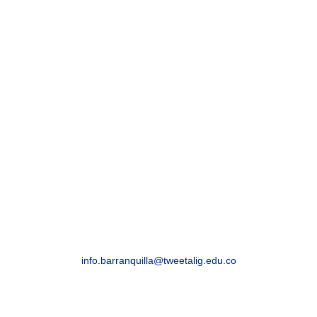
Celular: +57 315 8293082
BARRANQUILLA
Barranquilla, Atlántico – Edificio Royal Cra. 54
# 68-94
info.barranquilla@tweetalig.edu.co
Celular: +57 318 8282816