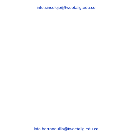
info.sincelejo@tweetalig.edu.co
Celular: +57 315 8293082
BARRANQUILLA
Barranquilla, Atlántico – Edificio Royal Cra. 54
# 68-94
info.barranquilla@tweetalig.edu.co