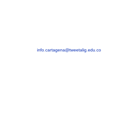
Cartagena Avenida Pedro de Heredia, Calle
49A # 31-45, Sector Tesca
Segunda Sede
Cra. 32a #30-22, Esperanza
info.cartagena@tweetalig.edu.co
Celular: 3183482654
SINCELEJO
Sincelejo, Sucre – Barrio La María – Carrera 21
# 25-59