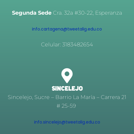
Segunda Sede
Cra. 32a #30-22, Esperanza
info.cartagena@tweetalig.edu.co
Celular: 3183482654
SINCELEJO
Sincelejo, Sucre – Barrio La María – Carrera 21
# 25-59
info.sincelejo@tweetalig.edu.co