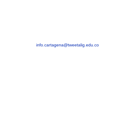
Cartagena Avenida Pedro de Heredia, Calle
49A # 31-45, Sector Tesca
Segunda Sede
Cra. 32a #30-22, Esperanza
info.cartagena@tweetalig.edu.co
Celular: 3183482654
SINCELEJO
Sincelejo, Sucre – Barrio La María – Carrera 21
# 25-59