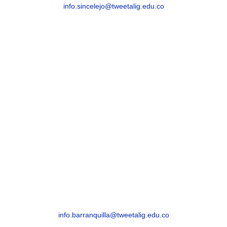
info.sincelejo@tweetalig.edu.co
Celular: +57 315 8293082
BARRANQUILLA
Barranquilla, Atlántico – Edificio Royal Cra. 54
# 68-94
info.barranquilla@tweetalig.edu.co