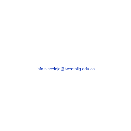
SINCELEJO
Sincelejo, Sucre – Barrio La María – Carrera 21
# 25-59
info.sincelejo@tweetalig.edu.co
Celular: +57 315 8293082