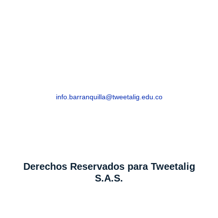
BARRANQUILLA
Barranquilla, Atlántico – Edificio Royal Cra. 54
# 68-94
info.barranquilla@tweetalig.edu.co
Celular: +57 318 8282816
Derechos Reservados para Tweetalig
S.A.S.