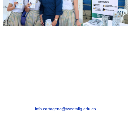
CARTAGENA
Cartagena Avenida Pedro de Heredia, Calle
49A # 31-45, Sector Tesca
Segunda Sede
Cra. 32a #30-22, Esperanza
info.cartagena@tweetalig.edu.co
Celular: 3183482654